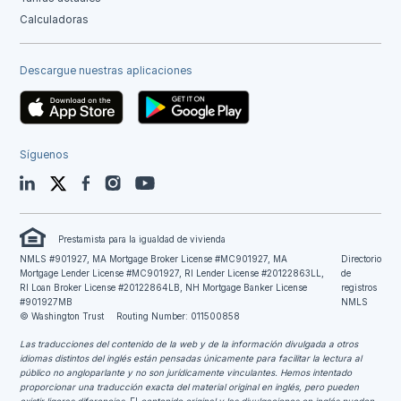
Calculadoras
Descargue nuestras aplicaciones
Síguenos
LinkedIn
Twitter
Facebook
Instagram
YouTube
Prestamista para la igualdad de vivienda
NMLS #901927, MA Mortgage Broker License #MC901927, MA
Directorio
Mortgage Lender License #MC901927, RI Lender License #20122863LL,
de
RI Loan Broker License #20122864LB, NH Mortgage Banker License
registros
#901927MB
NMLS
© Washington Trust
Routing Number: 011500858
Las traducciones del contenido de la web y de la información divulgada a otros
idiomas distintos del inglés están pensadas únicamente para facilitar la lectura al
público no angloparlante y no son jurídicamente vinculantes.
Hemos intentado
proporcionar una traducción exacta del material original en inglés, pero pueden
existir ligeras diferencias.
El
contenido original y las divulgaciones en inglés pueden