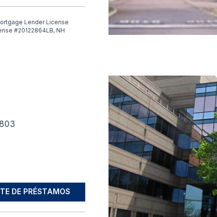
ortgage Lender License
cense #20122864LB, NH
1803
TE DE PRÉSTAMOS