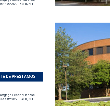
cense #20122864LB, NH
TE DE PRÉSTAMOS
ortgage Lender License
cense #20122864LB, NH