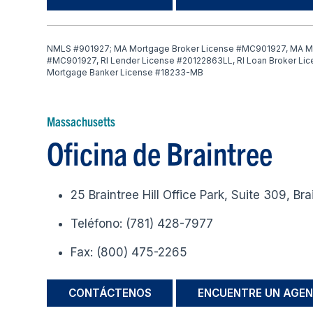
NMLS #901927; MA Mortgage Broker License #MC901927, MA M
#MC901927, RI Lender License #20122863LL, RI Loan Broker Li
Mortgage Banker License #18233-MB
Massachusetts
Oficina de Braintree
25 Braintree Hill Office Park, Suite 309, B
Teléfono: (781) 428-7977
Fax: (800) 475-2265
CONTÁCTENOS
ENCUENTRE UN AGEN