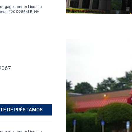
ortgage Lender License
cense #20122864LB, NH
02067
TE DE PRÉSTAMOS
ortgage Lender License