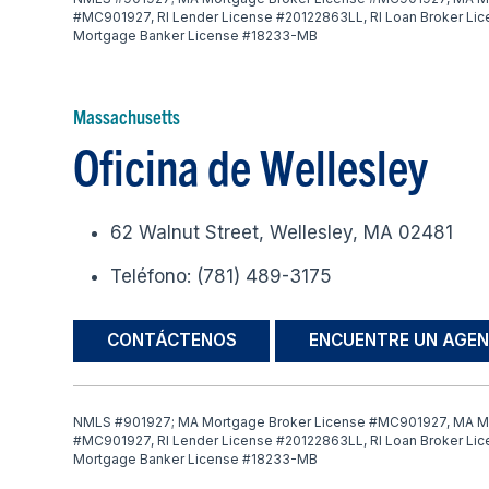
#MC901927, RI Lender License #20122863LL, RI Loan Broker Li
Mortgage Banker License #18233-MB
Massachusetts
Oficina de Wellesley
62 Walnut Street, Wellesley, MA 02481
Teléfono: (781) 489-3175
CONTÁCTENOS
ENCUENTRE UN AGEN
NMLS #901927; MA Mortgage Broker License #MC901927, MA M
#MC901927, RI Lender License #20122863LL, RI Loan Broker Li
Mortgage Banker License #18233-MB