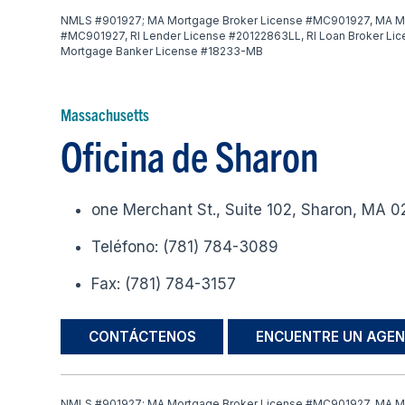
NMLS #901927; MA Mortgage Broker License #MC901927, MA M
#MC901927, RI Lender License #20122863LL, RI Loan Broker Li
Mortgage Banker License #18233-MB
Massachusetts
Oficina de Sharon
one Merchant St., Suite 102, Sharon, MA 
Teléfono: (781) 784-3089
Fax: (781) 784-3157
CONTÁCTENOS
ENCUENTRE UN AGEN
NMLS #901927; MA Mortgage Broker License #MC901927, MA M