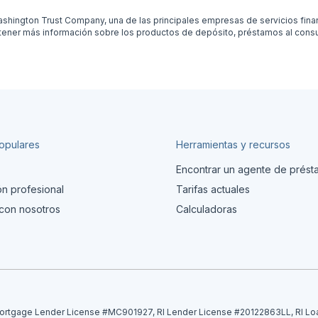
hington Trust Company, una de las principales empresas de servicios finan
btener más información sobre los productos de depósito, préstamos al cons
opulares
Herramientas y recursos
Encontrar un agente de prés
ón profesional
Tarifas actuales
con nosotros
Calculadoras
tgage Lender License #MC901927, RI Lender License #20122863LL, RI Lo