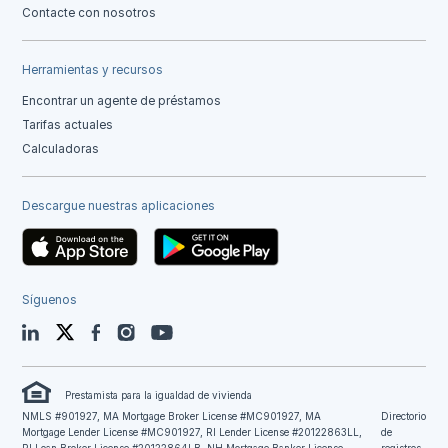
Contacte con nosotros
Herramientas y recursos
Encontrar un agente de préstamos
Tarifas actuales
Calculadoras
Descargue nuestras aplicaciones
Síguenos
LinkedIn
Twitter
Facebook
Instagram
YouTube
Prestamista para la igualdad de vivienda
NMLS #901927, MA Mortgage Broker License #MC901927, MA
Directorio
Mortgage Lender License #MC901927, RI Lender License #20122863LL,
de