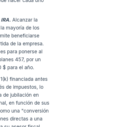
uede hacer cada uno
 IRA.
Alcanzar la
la mayoría de los
mite beneficiarse
tida de la empresa.
les para ponerse al
 planes 457, por un
0 $ para el año.
(k) financiada antes
és de impuestos, lo
 de jubilación en
nal, en función de sus
 como una "conversión
iones directas a una
 su asesor fiscal.