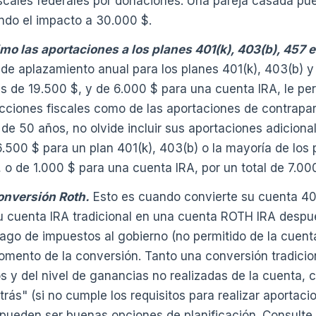
scales federales por donaciones. Una pareja casada p
ndo el impacto a 30.000 $.
o las aportaciones a los planes 401(k), 403(b), 457 e
e aplazamiento anual para los planes 401(k), 403(b) y 
s de 19.500 $, y de 6.000 $ para una cuenta IRA, le per
cciones fiscales como de las aportaciones de contrapar
de 50 años, no olvide incluir sus aportaciones adiciona
 6.500 $ para un plan 401(k), 403(b) o la mayoría de los
, o de 1.000 $ para una cuenta IRA, por un total de 7.00
onversión Roth.
Esto es cuando convierte su cuenta 401
u cuenta IRA tradicional en una cuenta ROTH IRA despu
ago de impuestos al gobierno (no permitido de la cuenta
omento de la conversión. Tanto una conversión tradicio
s y del nivel de ganancias no realizadas de la cuenta,
trás" (si no cumple los requisitos para realizar aportac
pueden ser buenas opciones de planificación. Consulte a