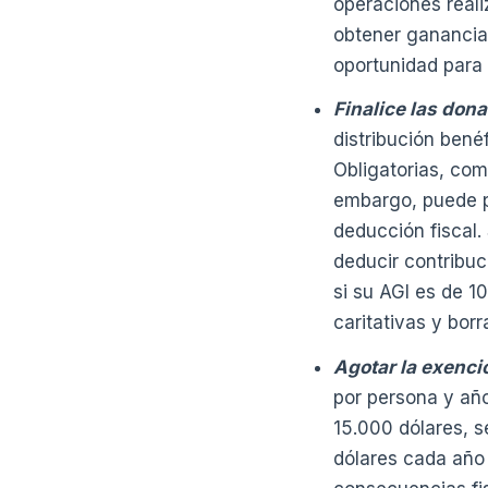
operaciones real
obtener ganancia
oportunidad para r
Finalice las don
distribución bené
Obligatorias, co
embargo, puede p
deducción fiscal.
deducir contribuc
si su AGI es de 1
caritativas y bor
Agotar la exenci
por persona y año
15.000 dólares, s
dólares cada año 