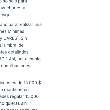
o no sólo para
ovechar esta
iesgo.
ño para realizar una
iones Mínimas
y CARES). Sin
el umbral de
ntes detallados
GI" Así, por ejemplo,
 contribuciones
iones es de 15.000 $
 se mantiene en
uedes regalar 15.000
mo quieras sin