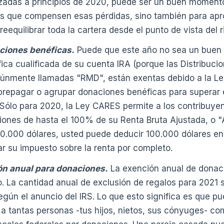
izadas a principios de 2020, puede ser un buen moment
s que compensen esas pérdidas, sino también para apr
eequilibrar toda la cartera desde el punto de vista del r
aciones benéficas.
Puede que este año no sea un buen a
fica cualificada de su cuenta IRA (porque las Distribuc
múnmente llamadas "RMD", están exentas debido a la Le
repagar o agrupar donaciones benéficas para superar 
 Sólo para 2020, la Ley CARES permite a los contribuye
iones de hasta el 100% de su Renta Bruta Ajustada, o "A
00.000 dólares, usted puede deducir 100.000 dólares en
rar su impuesto sobre la renta por completo.
ón anual para donaciones.
La exención anual de donac
. La cantidad anual de exclusión de regalos para 2021
egún el anuncio del IRS. Lo que esto significa es que p
a tantas personas -tus hijos, nietos, sus cónyuges- co