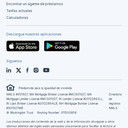
Encontrar un agente de préstamos
Tarifas actuales
Calculadoras
Descargue nuestras aplicaciones
Síguenos
LinkedIn
Twitter
Facebook
Instagram
YouTube
Prestamista para la igualdad de vivienda
NMLS #901927, MA Mortgage Broker License #MC901927, MA
Directorio
Mortgage Lender License #MC901927, RI Lender License #20122863LL,
de
RI Loan Broker License #20122864LB, NH Mortgage Banker License
registros
#901927MB
NMLS
© Washington Trust
Routing Number: 011500858
Las traducciones del contenido de la web y de la información divulgada a otros
idiomas distintos del inglés están pensadas únicamente para facilitar la lectura al