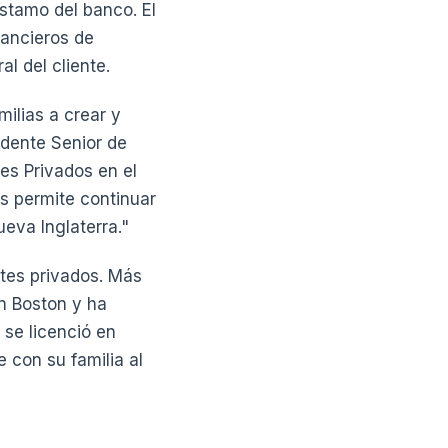
éstamo del banco. El
nancieros de
l del cliente.
ilias a crear y
idente Senior de
es Privados en el
s permite continuar
ueva Inglaterra."
tes privados. Más
n Boston y ha
 se licenció en
 con su familia al