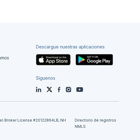
Descargue nuestras aplicaciones
tamos
Síguenos
LinkedIn
Twitter
Facebook
Instagram
YouTube
an Broker License #20122864LB, NH
Directorio de registros
NMLS