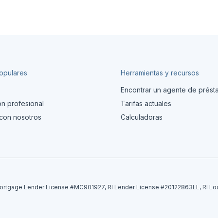
opulares
Herramientas y recursos
Encontrar un agente de prés
ón profesional
Tarifas actuales
con nosotros
Calculadoras
tgage Lender License #MC901927, RI Lender License #20122863LL, RI Lo