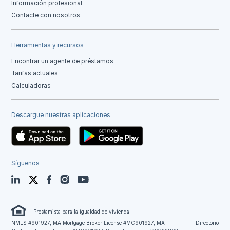
Información profesional
Contacte con nosotros
Herramientas y recursos
Encontrar un agente de préstamos
Tarifas actuales
Calculadoras
Descargue nuestras aplicaciones
Síguenos
LinkedIn
Twitter
Facebook
Instagram
YouTube
Prestamista para la igualdad de vivienda
NMLS #901927, MA Mortgage Broker License #MC901927, MA
Directorio