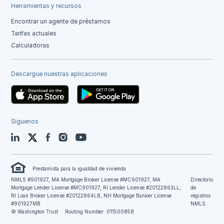
Herramientas y recursos
Encontrar un agente de préstamos
Tarifas actuales
Calculadoras
Descargue nuestras aplicaciones
Síguenos
LinkedIn
Twitter
Facebook
Instagram
YouTube
Prestamista para la igualdad de vivienda
NMLS #901927, MA Mortgage Broker License #MC901927, MA
Directorio
Mortgage Lender License #MC901927, RI Lender License #20122863LL,
de
RI Loan Broker License #20122864LB, NH Mortgage Banker License
registros
#901927MB
NMLS
© Washington Trust
Routing Number: 011500858