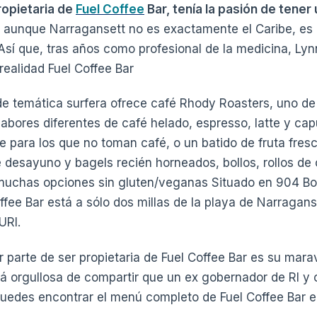
ropietaria de
Fuel Coffee
Bar, tenía la pasión de tener
 Y, aunque Narragansett no es exactamente el Caribe, e
sí que, tras años como profesional de la medicina, Lynn
realidad Fuel Coffee Bar
de temática surfera ofrece café Rhody Roasters, uno de
sabores diferentes de café helado, espresso, latte y c
te para los que no toman café, o un batido de fruta fres
 desayuno y bagels recién horneados, bollos, rollos de
muchas opciones sin gluten/veganas Situado en 904 B
ffee Bar está a sólo dos millas de la playa de Narragans
URI.
 parte de ser propietaria de Fuel Coffee Bar es su marav
stá orgullosa de compartir que un ex gobernador de RI y o
Puedes encontrar el menú completo de Fuel Coffee Bar 