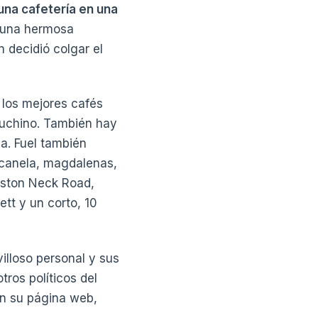
 una cafetería en una
s una hermosa
 decidió colgar el
 los mejores cafés
apuchino. También hay
ca. Fuel también
 canela, magdalenas,
oston Neck Road,
ett y un corto, 10
illoso personal y sus
tros políticos del
en su página web,