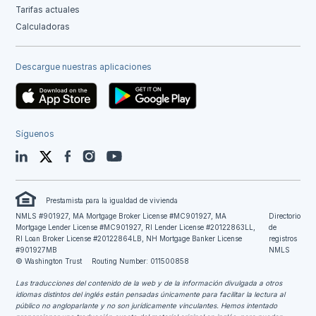
Tarifas actuales
Calculadoras
Descargue nuestras aplicaciones
Síguenos
LinkedIn
Twitter
Facebook
Instagram
YouTube
Prestamista para la igualdad de vivienda
NMLS #901927, MA Mortgage Broker License #MC901927, MA
Directorio
Mortgage Lender License #MC901927, RI Lender License #20122863LL,
de
RI Loan Broker License #20122864LB, NH Mortgage Banker License
registros
#901927MB
NMLS
© Washington Trust
Routing Number: 011500858
Las traducciones del contenido de la web y de la información divulgada a otros
idiomas distintos del inglés están pensadas únicamente para facilitar la lectura al
público no angloparlante y no son jurídicamente vinculantes.
Hemos intentado