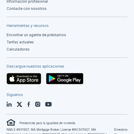
Información profesional
Contacte con nosotros
Herramientas y recursos
Encontrar un agente de préstamos
Tarifas actuales
Calculadoras
Descargue nuestras aplicaciones
Síguenos
LinkedIn
Twitter
Facebook
Instagram
YouTube
Prestamista para la igualdad de vivienda
NMLS #901927, MA Mortgage Broker License #MC901927, MA
Directorio